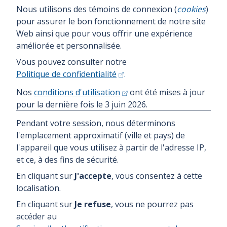
Nous utilisons des témoins de connexion (
cookies
)
Prévention de la fraude
pour assurer le bon fonctionnement de notre site
Le consentement
Web ainsi que pour vous offrir une expérience
améliorée et personnalisée.
Plaintes et commentaires
Vous pouvez consulter notre
Politique de confidentialité
.
Nous joindre
Nos
conditions d'utilisation
ont été mises à jour
pour la dernière fois le 3 juin 2026.
Du lundi au vendredi
De 8 h à 18 h
Pendant votre session, nous déterminons
l'emplacement approximatif (ville et pays) de
1 877 644-4545
l'appareil que vous utilisez à partir de l'adresse IP,
1 800 361-9596 (numéro ATS pour malentendants)
et ce, à des fins de sécurité.
En cliquant sur
J'accepte
, vous consentez à cette
localisation.
Accessibilité
En cliquant sur
Je refuse
, vous ne pourrez pas
Politique de confidentialité
accéder au
Conditions d'utilisation